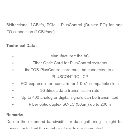
Bidirectional 1GBit/s, PCIe - PlusControl (Duplex FO) for one
FO connection (1GBit/sec)
Technical Data:
Manufacturer: iba AG
Fiber Optic Card for PlusControl systems
ibaFOB-PlusControl card must be connected to a
PLUSCONTROL CP
PCI-express interface card for 1.0-x1 compatible slots
1GBit/sec data transmission rate
Up to 400 analog or digital signals can be transmitted
Fiber optic duplex SC-LC (50um) up to 200m
Remarks:
Due to the extended bandwidth for data gathering it might be
necessary to limit the number of cards per computer!