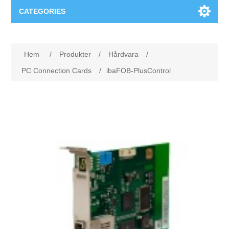
CATEGORIES
Applikationsområden
Hem
/
Produkter
/
Hårdvara
/
Felsökning
Produkter
PC Connection Cards
/
ibaFOB-PlusControl
Processanalys
Event
Programvara
Kvalitetsdokumentation
Utbildning
Hårdvara
Elkvalitetsmätning
Downloads
Tillståndsövervakning
Kontakt
Vibrationsanalys
Begner Machines