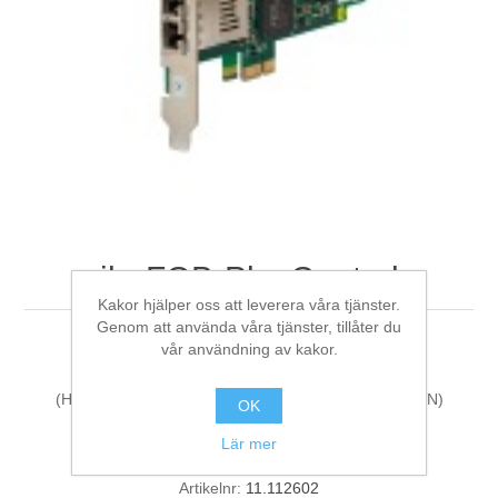
Digitalisering
Temperaturmätning
ibaFOB-PlusControl
Kakor hjälper oss att leverera våra tjänster.
Genom att använda våra tjänster, tillåter du
vår användning av kakor.
Process coupling: Fiber optic board
(HarmonizedCode:84733020, ECCN:N, LKZ:DE, AG:N)
OK
Lär mer
Tillverkare:
iba AG
Artikelnr:
11.112602